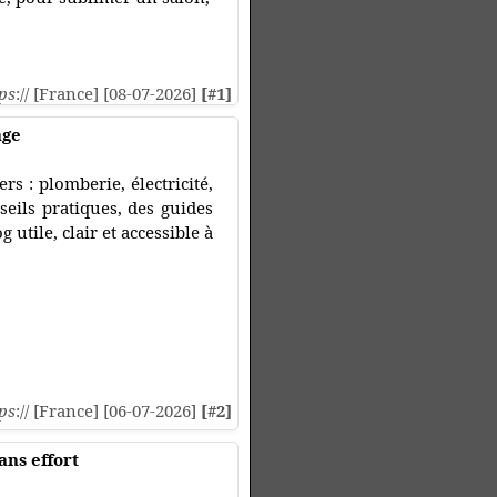
ps
:// [France] [08-07-2026]
[#1]
age
s : plomberie, électricité,
seils pratiques, des guides
utile, clair et accessible à
ps
:// [France] [06-07-2026]
[#2]
ans effort