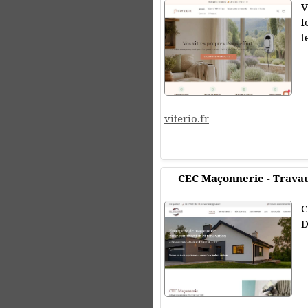
V
l
t
viterio.fr
CEC Maçonnerie - Trava
C
D