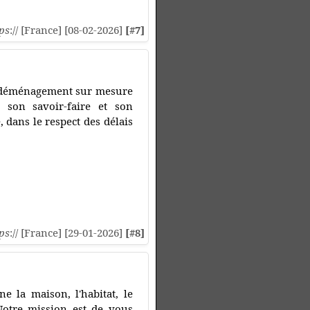
ps
:// [France] [08-02-2026]
[#7]
e déménagement sur mesure
n son savoir-faire et son
, dans le respect des délais
ps
:// [France] [29-01-2026]
[#8]
e la maison, l'habitat, le
 Notre mission est de vous