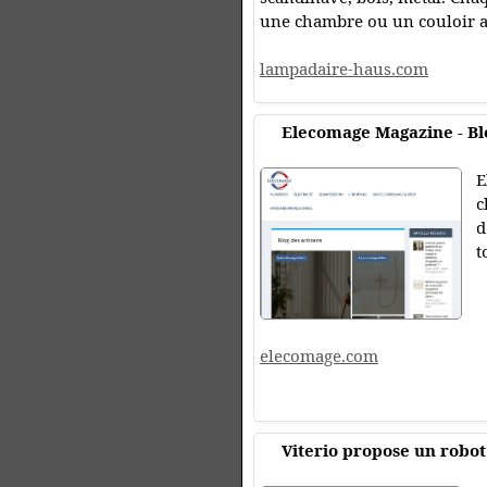
une chambre ou un couloir av
lampadaire-haus.com
Elecomage Magazine - Blog
E
c
d
t
elecomage.com
Viterio propose un robot