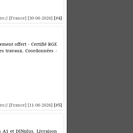
ps
:// [France] [30-06-2026]
[#4]
ement offert - Certifié RGE
es travaux. Coordonnées -
ps
:// [France] [11-06-2026]
[#5]
s A1 et DINplus. Livraison