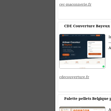
cec-maconnerie.fr
CDE Couverture Bayeux
I
—
A
cdecouverture.fr
Palette pellets Belgique 
A