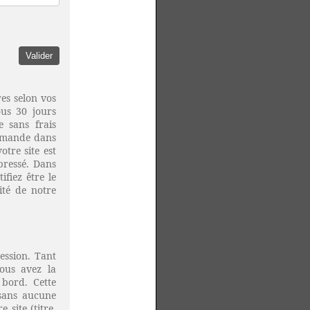
es selon vos
ous 30 jours
 sans frais
demande dans
tre site est
pressé. Dans
fiez être le
rité de notre
ession. Tant
ous avez la
 bord. Cette
 sans aucune
 site (titre,