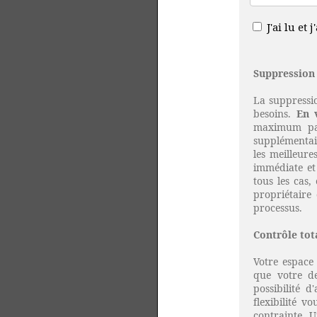
J'ai lu et 
Suppression 
La suppressio
besoins.
En 
maximum par 
supplémentair
les meilleure
immédiate et 
tous les cas,
propriétaire 
processus.
Contrôle tot
Votre espace
que votre de
possibilité 
flexibilité 
contrainte. U