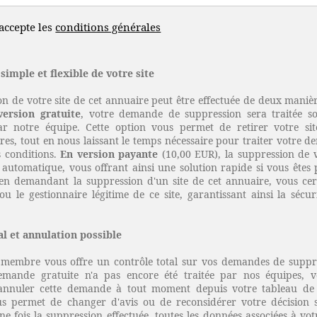
j'accepte les
conditions générales
simple et flexible de votre site
n de votre site de cet annuaire peut être effectuée de deux manièr
version gratuite
, votre demande de suppression sera traitée s
notre équipe. Cette option vous permet de retirer votre site
es, tout en nous laissant le temps nécessaire pour traiter votre 
s conditions.
En version payante
(10,00 EUR), la suppression de vo
automatique, vous offrant ainsi une solution rapide si vous êtes 
 en demandant la suppression d'un site de cet annuaire, vous certi
ou le gestionnaire légitime de ce site, garantissant ainsi la sécu
al et annulation possible
 membre vous offre un contrôle total sur vos demandes de suppr
mande gratuite n'a pas encore été traitée par nos équipes, v
d'annuler cette demande à tout moment depuis votre tableau de
vous permet de changer d'avis ou de reconsidérer votre décision
ne fois la suppression effectuée, toutes les données associées à votre