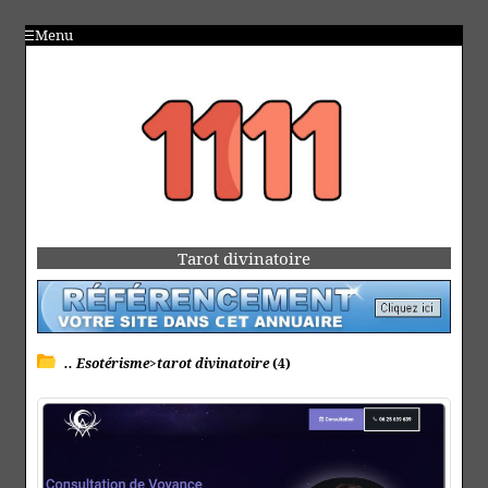
Menu
Tarot divinatoire
.. Esotérisme>tarot divinatoire
(4)