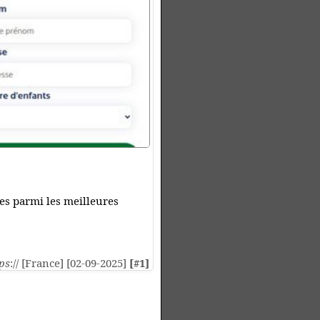
es parmi les meilleures
ps
:// [France] [02-09-2025]
[#1]