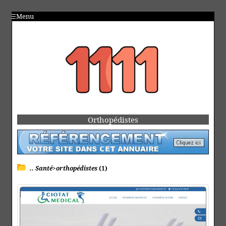
Menu
Orthopédistes
.. Santé>orthopédistes
(1)