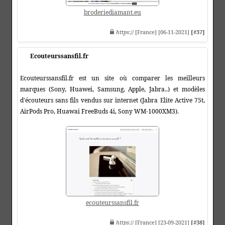
broderiediamant.eu
https
:// [France] [06-11-2021]
[#37]
Ecouteurssansfil.fr
Ecouteurssansfil.fr est un site où comparer les meilleurs
marques (Sony, Huawei, Samsung, Apple, Jabra..) et modèles
d'écouteurs sans fils vendus sur internet (Jabra Elite Active 75t,
AirPods Pro, Huawai FreeBuds 4i, Sony WM-1000XM3).
ecouteurssansfil.fr
https
:// [France] [23-09-2021]
[#38]