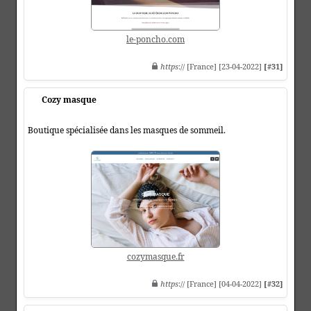
le-poncho.com
https
:// [France] [23-04-2022]
[#31]
Cozy masque
Boutique spécialisée dans les masques de sommeil.
cozymasque.fr
https
:// [France] [04-04-2022]
[#32]